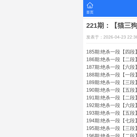
首页
221期：【猫三
发表于：2026-04-23 22:36
185期:绝杀一段【四段
186期:绝杀一段【二段
187期:绝杀一段【六段
188期:绝杀一段【一段
189期:绝杀一段【三段
190期:绝杀一段【五段
191期:绝杀一段【二段
192期:绝杀一段【六段
193期:绝杀一段【五段
194期:绝杀一段【七段
195期:绝杀一段【三段
196期:绝杀一段【二段