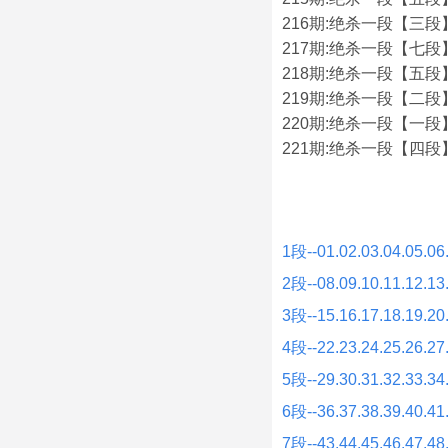
216期:绝杀一段【三段
217期:绝杀一段【七段
218期:绝杀一段【五段
219期:绝杀一段【二段
220期:绝杀一段【一段
221期:绝杀一段【四段】
1段--01.02.03.04.05.06
2段--08.09.10.11.12.13
3段--15.16.17.18.19.20
4段--22.23.24.25.26.27
5段--29.30.31.32.33.34
6段--36.37.38.39.40.41
7段--43.44.45.46.47.48