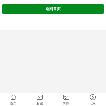
返回首页
首页
彩图
黑白
记录