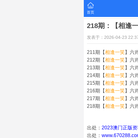
首页
218期：【相逢
发表于：2026-04-23 22:37
211期【
相逢一笑
】六
212期【
相逢一笑
】六
213期【
相逢一笑
】六
214期【
相逢一笑
】六
215期【
相逢一笑
】六
216期【
相逢一笑
】六
217期【
相逢一笑
】六
218期【
相逢一笑
】六
出处：
2023澳门正版
出处：
www.670288.co