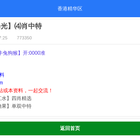
香港精华区
春光】⑷肖中特
:25
773350
牛兔狗猴
】开:0000准
资料
m
站或本资料，一起交流！
江水】四肖精选
糖果】单双中特
返回首页