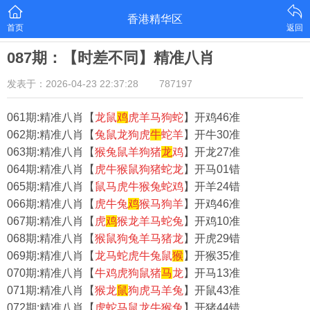
香港精华区
首页
返回
087期：【时差不同】精准八肖
发表于：2026-04-23 22:37:28
787197
061期:精准八肖【
龙鼠
鸡
虎羊马狗蛇
】开鸡46准
062期:精准八肖【
兔鼠龙狗虎
牛
蛇羊
】开牛30准
063期:精准八肖【
猴兔鼠羊狗猪
龙
鸡
】开龙27准
064期:精准八肖【
虎牛猴鼠狗猪蛇龙
】开马01错
065期:精准八肖【
鼠马虎牛猴兔蛇鸡
】开羊24错
066期:精准八肖【
虎牛兔
鸡
猴马狗羊
】开鸡46准
067期:精准八肖【
虎
鸡
猴龙羊马蛇兔
】开鸡10准
068期:精准八肖【
猴鼠狗兔羊马猪龙
】开虎29错
069期:精准八肖【
龙马蛇虎牛兔鼠
猴
】开猴35准
070期:精准八肖【
牛鸡虎狗鼠猪
马
龙
】开马13准
071期:精准八肖【
猴龙
鼠
狗虎马羊兔
】开鼠43准
072期:精准八肖【
虎蛇马鼠龙牛猴兔
】开猪44错