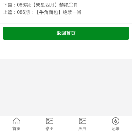
下篇：086期:【繁星四月】禁绝①肖
上篇：086期：【牛角面包】绝禁一肖
返回首页
首页
彩图
黑白
记录