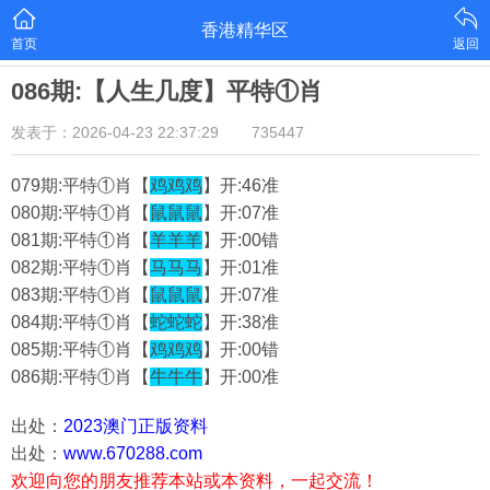
香港精华区
首页
返回
086期:【人生几度】平特①肖
发表于：2026-04-23 22:37:29
735447
079期:平特①肖【
鸡鸡鸡
】开:46准
080期:平特①肖【
鼠鼠鼠
】开:07准
081期:平特①肖【
羊羊羊
】开:00错
082期:平特①肖【
马马马
】开:01准
083期:平特①肖【
鼠鼠鼠
】开:07准
084期:平特①肖【
蛇蛇蛇
】开:38准
085期:平特①肖【
鸡鸡鸡
】开:00错
086期:平特①肖【
牛牛牛
】开:00准
出处：
2023澳门正版资料
出处：
www.670288.com
欢迎向您的朋友推荐本站或本资料，一起交流！