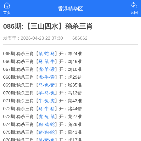
香港精华区
首页
返回
086期:【三山四水】稳杀三肖
发表于：2026-04-23 22:37:30
686062
065期:稳杀三肖【
鼠-蛇-马
】开：羊24准
066期:稳杀三肖【
马-鼠-牛
】开：鸡46准
067期:稳杀三肖【
虎-羊-猴
】开：鸡10准
068期:稳杀三肖【
虎-牛-猴
】开：虎29错
069期:稳杀三肖【
马-兔-猪
】开：猴35准
070期:稳杀三肖【
羊-马-兔
】开：马13错
071期:稳杀三肖【
牛-兔-虎
】开：鼠43准
072期:稳杀三肖【
马-牛-猪
】开：猪44错
073期:稳杀三肖【
虎-兔-鼠
】开：龙27准
074期:稳杀三肖【
狗-鸡-蛇
】开：兔28准
075期:稳杀三肖【
猪-狗-蛇
】开：鼠43准
076期:稳杀三肖【
鼠-猪-兔
】开：虎17准