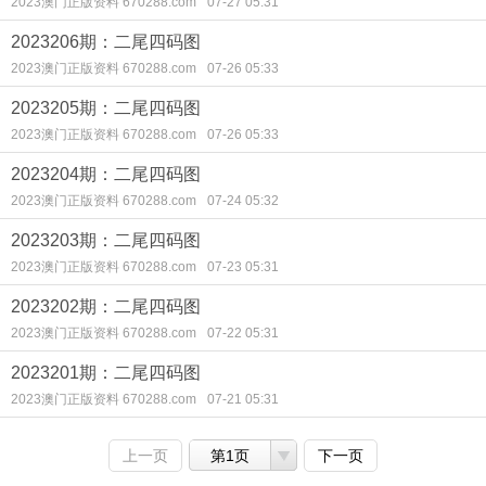
2023澳门正版资料 670288.com
07-27 05:31
2023206期：二尾四码图
2023澳门正版资料 670288.com
07-26 05:33
2023205期：二尾四码图
2023澳门正版资料 670288.com
07-26 05:33
2023204期：二尾四码图
2023澳门正版资料 670288.com
07-24 05:32
2023203期：二尾四码图
2023澳门正版资料 670288.com
07-23 05:31
2023202期：二尾四码图
2023澳门正版资料 670288.com
07-22 05:31
2023201期：二尾四码图
2023澳门正版资料 670288.com
07-21 05:31
上一页
第1页
下一页