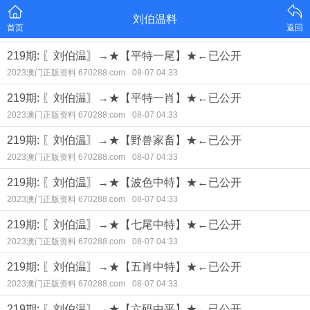
刘伯温料
首页
返回
219期: 〖刘伯温〗→★【平特一尾】★←已公开
2023澳门正版资料 670288.com
08-07 04:33
219期: 〖刘伯温〗→★【平特一肖】★←已公开
2023澳门正版资料 670288.com
08-07 04:33
219期: 〖刘伯温〗→★【野兽家畜】★←已公开
2023澳门正版资料 670288.com
08-07 04:33
219期: 〖刘伯温〗→★【波色中特】★←已公开
2023澳门正版资料 670288.com
08-07 04:33
219期: 〖刘伯温〗→★【七尾中特】★←已公开
2023澳门正版资料 670288.com
08-07 04:33
219期: 〖刘伯温〗→★【五肖中特】★←已公开
2023澳门正版资料 670288.com
08-07 04:33
219期: 〖刘伯温〗→★【六码中平】★←已公开