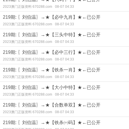
2023澳门正版资料 670288.com
08-07 04:33
219期: 〖刘伯温〗→★【必中九肖】★←已公开
2023澳门正版资料 670288.com
08-07 04:33
219期: 〖刘伯温〗→★【三头中特】★←已公开
2023澳门正版资料 670288.com
08-07 04:33
219期: 〖刘伯温〗→★【必中三行】★←已公开
2023澳门正版资料 670288.com
08-07 04:33
219期: 〖刘伯温〗→★【铁杀一肖】★←已公开
2023澳门正版资料 670288.com
08-07 04:33
219期: 〖刘伯温〗→★【大小中特】★←已公开
2023澳门正版资料 670288.com
08-07 04:33
219期: 〖刘伯温〗→★【合数单双】★←已公开
2023澳门正版资料 670288.com
08-07 04:33
219期: 〖刘伯温〗→★【铁杀㈩码】★←已公开