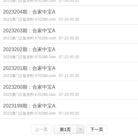
2023澳门正版资料 670288.com
07-26 05:31
2023204期：合家中宝A
2023澳门正版资料 670288.com
07-24 05:30
2023203期：合家中宝A
2023澳门正版资料 670288.com
07-23 05:30
2023202期：合家中宝A
2023澳门正版资料 670288.com
07-22 05:30
2023201期：合家中宝A
2023澳门正版资料 670288.com
07-21 05:30
2023200期：合家中宝A
2023澳门正版资料 670288.com
07-20 05:30
2023199期：合家中宝A
2023澳门正版资料 670288.com
07-19 05:30
上一页
第1页
下一页