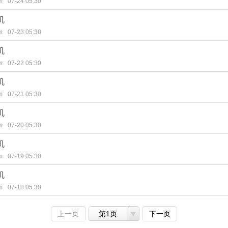
m
07-24 05:30
机
m
07-23 05:30
机
m
07-22 05:30
机
m
07-21 05:30
机
m
07-20 05:30
机
m
07-19 05:30
机
m
07-18 05:30
上一页
第1页
下一页