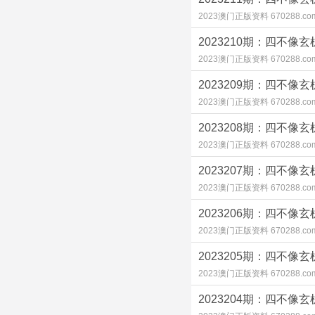
2023澳门正版资料 670288.co
2023210期：四不像玄
2023澳门正版资料 670288.co
2023209期：四不像玄
2023澳门正版资料 670288.co
2023208期：四不像玄
2023澳门正版资料 670288.co
2023207期：四不像玄
2023澳门正版资料 670288.co
2023206期：四不像玄
2023澳门正版资料 670288.co
2023205期：四不像玄
2023澳门正版资料 670288.co
2023204期：四不像玄