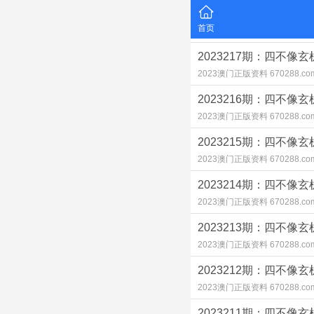
首页
2023217期：四不像玄
2023澳门正版资料 670288.co
2023216期：四不像玄
2023澳门正版资料 670288.co
2023215期：四不像玄
2023澳门正版资料 670288.co
2023214期：四不像玄
2023澳门正版资料 670288.co
2023213期：四不像玄
2023澳门正版资料 670288.co
2023212期：四不像玄
2023澳门正版资料 670288.co
2023211期：四不像玄