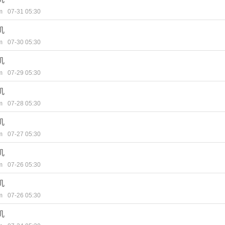
m
07-31 05:30
机
m
07-30 05:30
机
m
07-29 05:30
机
m
07-28 05:30
机
m
07-27 05:30
机
m
07-26 05:30
机
m
07-26 05:30
机