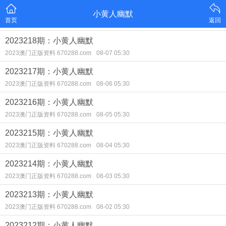
小黄人幽默
首页
返回
2023218期：小黄人幽默
2023澳门正版资料 670288.com
08-07 05:30
2023217期：小黄人幽默
2023澳门正版资料 670288.com
08-06 05:30
2023216期：小黄人幽默
2023澳门正版资料 670288.com
08-05 05:30
2023215期：小黄人幽默
2023澳门正版资料 670288.com
08-04 05:30
2023214期：小黄人幽默
2023澳门正版资料 670288.com
08-03 05:30
2023213期：小黄人幽默
2023澳门正版资料 670288.com
08-02 05:30
2023212期：小黄人幽默