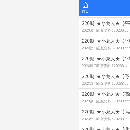
首页
220期: ★小龙人★
2023澳门正版资料 670288.co
220期: ★小龙人★
2023澳门正版资料 670288.co
220期: ★小龙人★
2023澳门正版资料 670288.co
220期: ★小龙人★
2023澳门正版资料 670288.co
220期: ★小龙人★
2023澳门正版资料 670288.co
220期: ★小龙人★
2023澳门正版资料 670288.co
220期: ★小龙人★