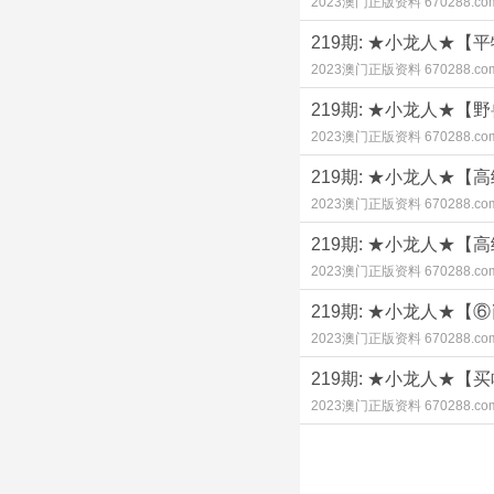
2023澳门正版资料 670288.co
219期: ★小龙人★
2023澳门正版资料 670288.co
219期: ★小龙人★
2023澳门正版资料 670288.co
219期: ★小龙人★
2023澳门正版资料 670288.co
219期: ★小龙人★
2023澳门正版资料 670288.co
219期: ★小龙人★
2023澳门正版资料 670288.co
219期: ★小龙人★
2023澳门正版资料 670288.co