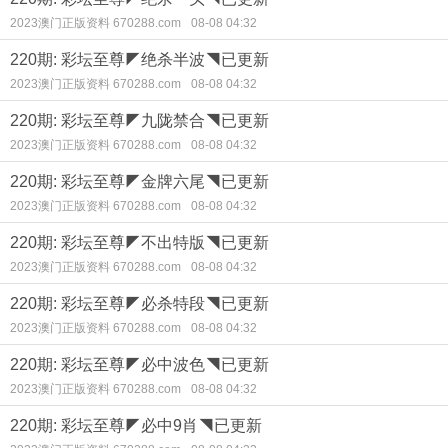
2023澳门正版资料 670288.com
08-08 04:32
220期: 彩坛至尊◤绝杀半波◥已更新
2023澳门正版资料 670288.com
08-08 04:32
220期: 彩坛至尊◤九陇禁合◥已更新
2023澳门正版资料 670288.com
08-08 04:32
220期: 彩坛至尊◤金牌六尾◥已更新
2023澳门正版资料 670288.com
08-08 04:32
220期: 彩坛至尊◤不出特版◥已更新
2023澳门正版资料 670288.com
08-08 04:32
220期: 彩坛至尊◤必杀特段◥已更新
2023澳门正版资料 670288.com
08-08 04:32
220期: 彩坛至尊◤必中波色◥已更新
2023澳门正版资料 670288.com
08-08 04:32
220期: 彩坛至尊◤必中9肖◥已更新