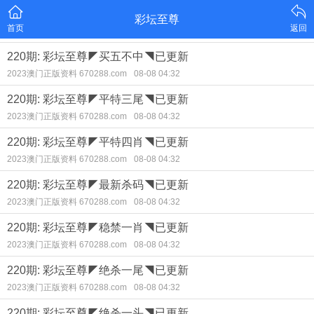
彩坛至尊
首页
返回
220期: 彩坛至尊◤买五不中◥已更新
2023澳门正版资料 670288.com
08-08 04:32
220期: 彩坛至尊◤平特三尾◥已更新
2023澳门正版资料 670288.com
08-08 04:32
220期: 彩坛至尊◤平特四肖◥已更新
2023澳门正版资料 670288.com
08-08 04:32
220期: 彩坛至尊◤最新杀码◥已更新
2023澳门正版资料 670288.com
08-08 04:32
220期: 彩坛至尊◤稳禁一肖◥已更新
2023澳门正版资料 670288.com
08-08 04:32
220期: 彩坛至尊◤绝杀一尾◥已更新
2023澳门正版资料 670288.com
08-08 04:32
220期: 彩坛至尊◤绝杀一头◥已更新