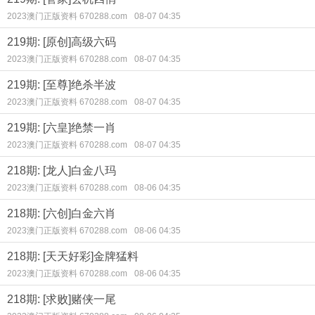
2023澳门正版资料 670288.com
08-07 04:35
219期: [原创]高级六码
2023澳门正版资料 670288.com
08-07 04:35
219期: [至尊]绝杀半波
2023澳门正版资料 670288.com
08-07 04:35
219期: [六皇]绝禁一肖
2023澳门正版资料 670288.com
08-07 04:35
218期: [龙人]白金八玛
2023澳门正版资料 670288.com
08-06 04:35
218期: [六创]白金六肖
2023澳门正版资料 670288.com
08-06 04:35
218期: [天天好彩]金牌猛料
2023澳门正版资料 670288.com
08-06 04:35
218期: [求败]赌侠一尾