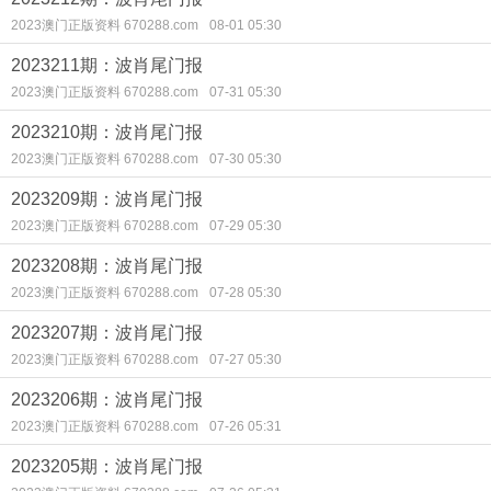
2023澳门正版资料 670288.com
08-01 05:30
2023211期：波肖尾门报
2023澳门正版资料 670288.com
07-31 05:30
2023210期：波肖尾门报
2023澳门正版资料 670288.com
07-30 05:30
2023209期：波肖尾门报
2023澳门正版资料 670288.com
07-29 05:30
2023208期：波肖尾门报
2023澳门正版资料 670288.com
07-28 05:30
2023207期：波肖尾门报
2023澳门正版资料 670288.com
07-27 05:30
2023206期：波肖尾门报
2023澳门正版资料 670288.com
07-26 05:31
2023205期：波肖尾门报