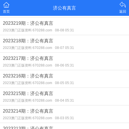
济公有真言
首页
返回
2023219期：济公有真言
2023澳门正版资料 670288.com
08-08 05:31
2023218期：济公有真言
2023澳门正版资料 670288.com
08-07 05:31
2023217期：济公有真言
2023澳门正版资料 670288.com
08-06 05:31
2023216期：济公有真言
2023澳门正版资料 670288.com
08-05 05:31
2023215期：济公有真言
2023澳门正版资料 670288.com
08-04 05:31
2023214期：济公有真言
2023澳门正版资料 670288.com
08-03 05:31
2023213期：济公有真言