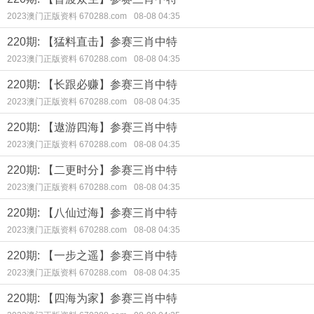
2023澳门正版资料 670288.com
08-08 04:35
220期: 【猛料直击】参赛三肖中特
2023澳门正版资料 670288.com
08-08 04:35
220期: 【长跟必赚】参赛三肖中特
2023澳门正版资料 670288.com
08-08 04:35
220期: 【遨游四海】参赛三肖中特
2023澳门正版资料 670288.com
08-08 04:35
220期: 【二更时分】参赛三肖中特
2023澳门正版资料 670288.com
08-08 04:35
220期: 【八仙过海】参赛三肖中特
2023澳门正版资料 670288.com
08-08 04:35
220期: 【一步之遥】参赛三肖中特
2023澳门正版资料 670288.com
08-08 04:35
220期: 【四海为家】参赛三肖中特