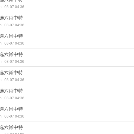
m
08-07 04:36
精选六肖中特
m
08-07 04:36
精选六肖中特
m
08-07 04:36
精选六肖中特
m
08-07 04:36
精选六肖中特
m
08-07 04:36
精选六肖中特
m
08-07 04:36
精选六肖中特
m
08-07 04:36
精选六肖中特