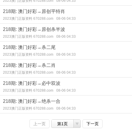
2023澳门正版资料 670288.com
08-06 04:33
218期: 澳门好彩→原创平特肖
2023澳门正版资料 670288.com
08-06 04:33
218期: 澳门好彩→原创杀半波
2023澳门正版资料 670288.com
08-06 04:33
218期: 澳门好彩→杀二尾
2023澳门正版资料 670288.com
08-06 04:33
218期: 澳门好彩→杀二肖
2023澳门正版资料 670288.com
08-06 04:33
218期: 澳门好彩→必中双波
2023澳门正版资料 670288.com
08-06 04:33
218期: 澳门好彩→绝杀一合
2023澳门正版资料 670288.com
08-06 04:33
上一页
第1页
下一页