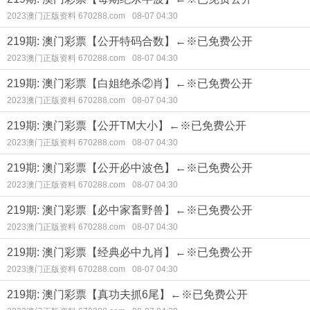
2023澳门正版资料 670288.com
08-07 04:30
219期: 澳门彩票【公开特码合数】←※已免费公开
2023澳门正版资料 670288.com
08-07 04:30
219期: 澳门彩票【白姐绝杀②肖】←※已免费公开
2023澳门正版资料 670288.com
08-07 04:30
219期: 澳门彩票【公开TM大小】←※已免费公开
2023澳门正版资料 670288.com
08-07 04:30
219期: 澳门彩票【公开必中波色】←※已免费公开
2023澳门正版资料 670288.com
08-07 04:30
219期: 澳门彩票【必中家畜野兽】←※已免费公开
2023澳门正版资料 670288.com
08-07 04:30
219期: 澳门彩票【经典必中九肖】←※已免费公开
2023澳门正版资料 670288.com
08-07 04:30
219期: 澳门彩票【真功夫抓6尾】←※已免费公开