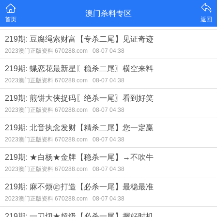
澳门杀料专区
首页
返回
219期: 豆腐绳索财富【专杀二尾】见证奇迹
2023澳门正版资料 670288.com
08-07 04:38
219期: 蝶恋花最新星〖稳杀二尾〗横空来料
2023澳门正版资料 670288.com
08-07 04:38
219期: 煎饼大侠捉码〖绝杀一尾〗看到好笑
2023澳门正版资料 670288.com
08-07 04:38
219期: 北音执念发财【精杀二尾】您一定赢
2023澳门正版资料 670288.com
08-07 04:38
219期: ★白杨★金牌【稳杀一尾】→不吹牛
2023澳门正版资料 670288.com
08-07 04:38
219期: 麻不烦㊣打造【必杀一尾】最稳最准
2023澳门正版资料 670288.com
08-07 04:38
219期: 一刀切★超级【必杀一尾】握好时机