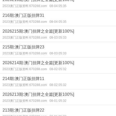
2023澳门正版资料 670288.com
08-04 05:35
216期:澳门正版挂牌31
2023澳门正版资料 670288.com
08-04 05:35
2026215期:澳门挂牌之全篇[更新100%]
2023澳门正版资料 670288.com
08-03 05:33
215期:澳门正版挂牌23
2023澳门正版资料 670288.com
08-03 05:33
2026214期:澳门挂牌之全篇[更新100%]
2023澳门正版资料 670288.com
08-02 05:32
214期:澳门正版挂牌11
2023澳门正版资料 670288.com
08-02 05:32
2026213期:澳门挂牌之全篇[更新100%]
2023澳门正版资料 670288.com
08-01 05:32
213期:澳门正版挂牌22