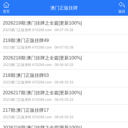
澳门正版挂牌
首页
返回
2026219期:澳门挂牌之全篇[更新100%]
2023澳门正版资料 670288.com
08-07 05:38
219期:澳门正版挂牌49
2023澳门正版资料 670288.com
08-07 05:38
2026218期:澳门挂牌之全篇[更新100%]
2023澳门正版资料 670288.com
08-06 05:33
218期:澳门正版挂牌03
2023澳门正版资料 670288.com
08-06 05:33
2026217期:澳门挂牌之全篇[更新100%]
2023澳门正版资料 670288.com
08-05 05:33
217期:澳门正版挂牌17
2023澳门正版资料 670288.com
08-05 05:33
2026216期:澳门挂牌之全篇[更新100%]