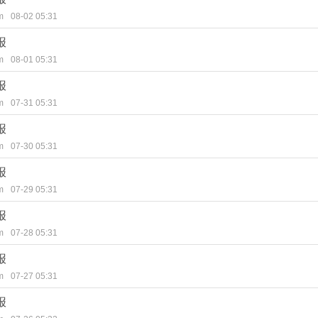
m
08-02 05:31
报
m
08-01 05:31
报
m
07-31 05:31
报
m
07-30 05:31
报
m
07-29 05:31
报
m
07-28 05:31
报
m
07-27 05:31
报