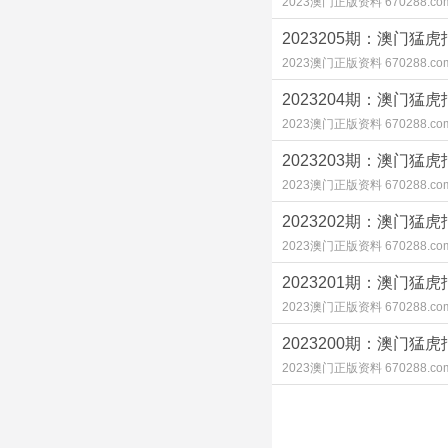
2023澳门正版资料 670288.co
2023205期：澳门猛虎
2023澳门正版资料 670288.co
2023204期：澳门猛虎
2023澳门正版资料 670288.co
2023203期：澳门猛虎
2023澳门正版资料 670288.co
2023202期：澳门猛虎
2023澳门正版资料 670288.co
2023201期：澳门猛虎
2023澳门正版资料 670288.co
2023200期：澳门猛虎
2023澳门正版资料 670288.co