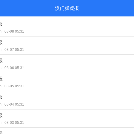
澳门猛虎报
报
m
08-08 05:31
报
m
08-07 05:31
报
m
08-06 05:31
报
m
08-05 05:31
报
m
08-04 05:31
报
m
08-03 05:31
报