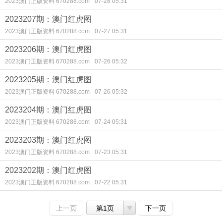
2023澳门正版资料 670288.com
07-28 05:31
2023207期：澳门红虎图
2023澳门正版资料 670288.com
07-27 05:31
2023206期：澳门红虎图
2023澳门正版资料 670288.com
07-26 05:32
2023205期：澳门红虎图
2023澳门正版资料 670288.com
07-26 05:32
2023204期：澳门红虎图
2023澳门正版资料 670288.com
07-24 05:31
2023203期：澳门红虎图
2023澳门正版资料 670288.com
07-23 05:31
2023202期：澳门红虎图
2023澳门正版资料 670288.com
07-22 05:31
上一页
第1页
下一页