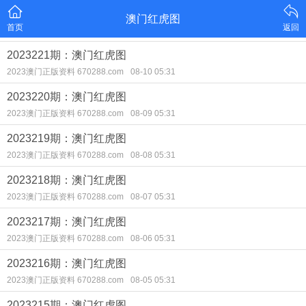
澳门红虎图
首页
返回
2023221期：澳门红虎图
2023澳门正版资料 670288.com
08-10 05:31
2023220期：澳门红虎图
2023澳门正版资料 670288.com
08-09 05:31
2023219期：澳门红虎图
2023澳门正版资料 670288.com
08-08 05:31
2023218期：澳门红虎图
2023澳门正版资料 670288.com
08-07 05:31
2023217期：澳门红虎图
2023澳门正版资料 670288.com
08-06 05:31
2023216期：澳门红虎图
2023澳门正版资料 670288.com
08-05 05:31
2023215期：澳门红虎图