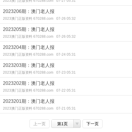
2023澳门正版资料 670288.com
07-27 05:31
2023206期：澳门老人报
2023澳门正版资料 670288.com
07-26 05:32
2023205期：澳门老人报
2023澳门正版资料 670288.com
07-26 05:32
2023204期：澳门老人报
2023澳门正版资料 670288.com
07-24 05:31
2023203期：澳门老人报
2023澳门正版资料 670288.com
07-23 05:31
2023202期：澳门老人报
2023澳门正版资料 670288.com
07-22 05:31
2023201期：澳门老人报
2023澳门正版资料 670288.com
07-21 05:31
上一页
第1页
下一页