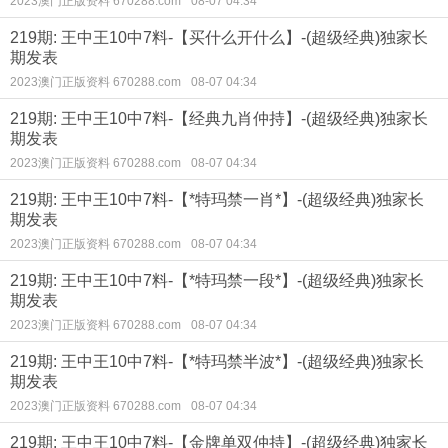
2023澳门正版资料 670288.com
08-07 04:34
219期: 王中王10中7料-【买什么开什么】-(超级经典)独家长
期发表
2023澳门正版资料 670288.com
08-07 04:34
219期: 王中王10中7料-【经典九肖仲持】-(超级经典)独家长
期发表
2023澳门正版资料 670288.com
08-07 04:34
219期: 王中王10中7料-【*特玛禁一肖*】-(超级经典)独家长
期发表
2023澳门正版资料 670288.com
08-07 04:34
219期: 王中王10中7料-【*特玛禁一段*】-(超级经典)独家长
期发表
2023澳门正版资料 670288.com
08-07 04:34
219期: 王中王10中7料-【*特玛禁半波*】-(超级经典)独家长
期发表
2023澳门正版资料 670288.com
08-07 04:34
219期: 王中王10中7料-【金牌单双仲持】-(超级经典)独家长