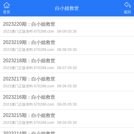
白小姐救世
首页
返回
2023220期：白小姐救世
2023澳门正版资料 670288.com
08-09 05:30
2023219期：白小姐救世
2023澳门正版资料 670288.com
08-08 05:30
2023218期：白小姐救世
2023澳门正版资料 670288.com
08-07 05:30
2023217期：白小姐救世
2023澳门正版资料 670288.com
08-06 05:30
2023216期：白小姐救世
2023澳门正版资料 670288.com
08-05 05:30
2023215期：白小姐救世
2023澳门正版资料 670288.com
08-04 05:30
2023214期：白小姐救世