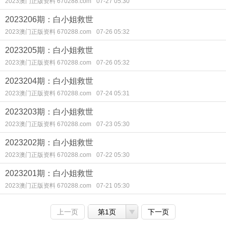
2023澳门正版资料 670288.com
07-27 05:30
2023206期：白小姐救世
2023澳门正版资料 670288.com
07-26 05:32
2023205期：白小姐救世
2023澳门正版资料 670288.com
07-26 05:32
2023204期：白小姐救世
2023澳门正版资料 670288.com
07-24 05:31
2023203期：白小姐救世
2023澳门正版资料 670288.com
07-23 05:30
2023202期：白小姐救世
2023澳门正版资料 670288.com
07-22 05:30
2023201期：白小姐救世
2023澳门正版资料 670288.com
07-21 05:30
上一页
第1页
下一页