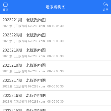
老版跑狗图
首页
返回
2023221期：老版跑狗图
2023澳门正版资料 670288.com
08-10 05:30
2023220期：老版跑狗图
2023澳门正版资料 670288.com
08-09 05:30
2023219期：老版跑狗图
2023澳门正版资料 670288.com
08-08 05:30
2023218期：老版跑狗图
2023澳门正版资料 670288.com
08-07 05:30
2023217期：老版跑狗图
2023澳门正版资料 670288.com
08-06 05:30
2023216期：老版跑狗图
2023澳门正版资料 670288.com
08-05 05:30
2023215期：老版跑狗图