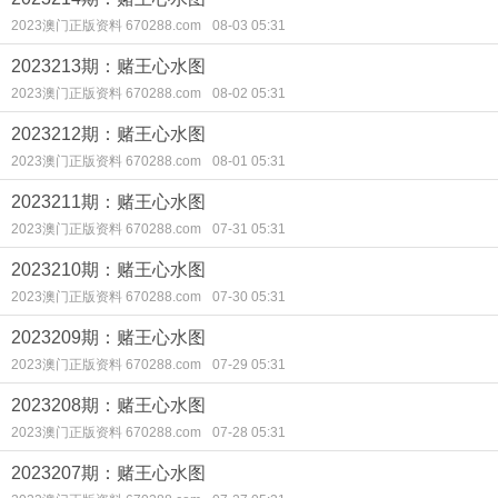
2023澳门正版资料 670288.com
08-03 05:31
2023213期：赌王心水图
2023澳门正版资料 670288.com
08-02 05:31
2023212期：赌王心水图
2023澳门正版资料 670288.com
08-01 05:31
2023211期：赌王心水图
2023澳门正版资料 670288.com
07-31 05:31
2023210期：赌王心水图
2023澳门正版资料 670288.com
07-30 05:31
2023209期：赌王心水图
2023澳门正版资料 670288.com
07-29 05:31
2023208期：赌王心水图
2023澳门正版资料 670288.com
07-28 05:31
2023207期：赌王心水图