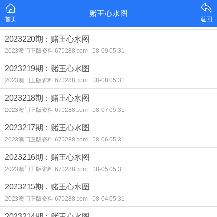
赌王心水图
首页
返回
2023220期：赌王心水图
2023澳门正版资料 670288.com
08-09 05:31
2023219期：赌王心水图
2023澳门正版资料 670288.com
08-08 05:31
2023218期：赌王心水图
2023澳门正版资料 670288.com
08-07 05:31
2023217期：赌王心水图
2023澳门正版资料 670288.com
08-06 05:31
2023216期：赌王心水图
2023澳门正版资料 670288.com
08-05 05:31
2023215期：赌王心水图
2023澳门正版资料 670288.com
08-04 05:31
2023214期：赌王心水图