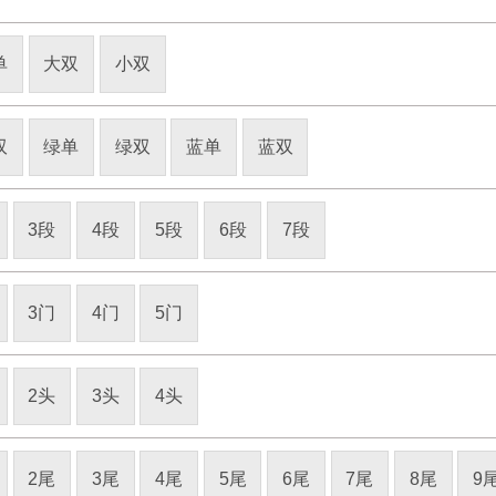
单
大双
小双
双
绿单
绿双
蓝单
蓝双
3段
4段
5段
6段
7段
3门
4门
5门
2头
3头
4头
2尾
3尾
4尾
5尾
6尾
7尾
8尾
9