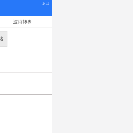
返回
波肖转盘
猪