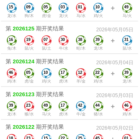
+
15
09
05
03
01
10
49
龙/水
狗/木
虎/金
龙/火
马/水
鸡/火
马/火
第
2026125
期开奖结果
2026年05月05日
+
16
19
07
30
38
39
31
兔/木
鼠/火
鼠/土
牛/水
蛇/木
龙/木
鼠/水
第
2026124
期开奖结果
2026年05月04日
+
46
05
10
17
12
22
39
鸡/木
虎/金
鸡/火
虎/木
羊/金
鸡/水
龙/木
第
2026123
期开奖结果
2026年05月03日
+
39
23
49
17
42
44
46
龙/木
猴/水
马/火
虎/木
牛/金
猪/水
鸡/木
第
2026122
期开奖结果
2026年05月02日
18
23
15
22
25
45
01