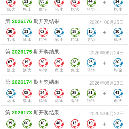
+
19
21
05
01
02
44
14
鼠/火
狗/土
虎/金
马/水
蛇/火
猪/水
蛇/水
第
2026176
期开奖结果
2026年06月25日
+
30
31
02
36
38
15
10
牛/水
鼠/水
蛇/火
羊/土
蛇/木
龙/水
鸡/火
第
2026175
期开奖结果
2026年06月24日
+
07
19
30
29
28
25
26
鼠/土
鼠/火
牛/水
虎/土
兔/土
马/木
蛇/金
第
2026174
期开奖结果
2026年06月23日
+
15
08
34
13
28
21
41
龙/水
猪/木
鸡/金
马/金
兔/土
狗/土
虎/火
第
2026173
期开奖结果
2026年06月22日
+
39
06
16
40
13
19
26