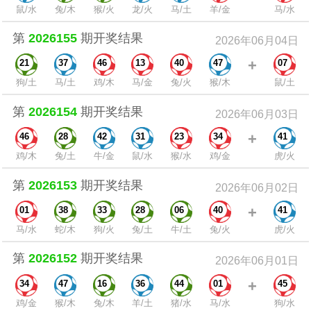
鼠/水
兔/木
猴/火
龙/火
马/土
羊/金
马/水
第
2026155
期开奖结果
2026年06月04日
+
21
37
46
13
40
47
07
狗/土
马/土
鸡/木
马/金
兔/火
猴/木
鼠/土
第
2026154
期开奖结果
2026年06月03日
+
46
28
42
31
23
34
41
鸡/木
兔/土
牛/金
鼠/水
猴/水
鸡/金
虎/火
第
2026153
期开奖结果
2026年06月02日
+
01
38
33
28
06
40
41
马/水
蛇/木
狗/火
兔/土
牛/土
兔/火
虎/火
第
2026152
期开奖结果
2026年06月01日
+
34
47
16
36
44
01
45
鸡/金
猴/木
兔/木
羊/土
猪/水
马/水
狗/水