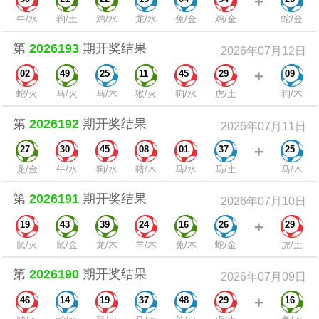
+
牛/水
狗/土
鸡/水
龙/水
兔/金
鸡/金
蛇/金
第
2026193
期开奖结果
2026年07月12日
+
02
49
25
11
45
29
09
蛇/火
马/火
马/木
猴/火
狗/水
虎/土
狗/木
第
2026192
期开奖结果
2026年07月11日
+
27
30
45
08
01
37
25
龙/金
牛/水
狗/水
猪/木
马/水
马/土
马/木
第
2026191
期开奖结果
2026年07月10日
+
19
43
39
24
16
26
29
鼠/火
鼠/金
龙/木
羊/木
兔/木
蛇/金
虎/土
第
2026190
期开奖结果
2026年07月09日
+
46
14
19
37
48
29
16