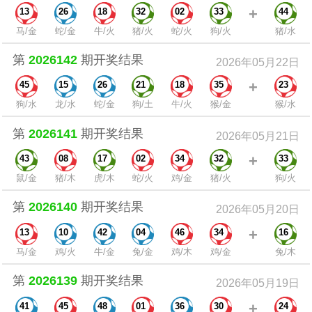
+
13
26
18
32
02
33
44
马/金
蛇/金
牛/火
猪/火
蛇/火
狗/火
猪/水
第
2026142
期开奖结果
2026年05月22日
+
45
15
26
21
18
35
23
狗/水
龙/水
蛇/金
狗/土
牛/火
猴/金
猴/水
第
2026141
期开奖结果
2026年05月21日
+
43
08
17
02
34
32
33
鼠/金
猪/木
虎/木
蛇/火
鸡/金
猪/火
狗/火
第
2026140
期开奖结果
2026年05月20日
+
13
10
42
04
46
34
16
马/金
鸡/火
牛/金
兔/金
鸡/木
鸡/金
兔/木
第
2026139
期开奖结果
2026年05月19日
+
41
45
48
01
36
30
24