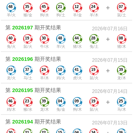
+
48
35
45
21
12
24
07
羊/火
猴/金
狗/水
狗/土
羊/金
羊/木
鼠/土
第
2026197
期开奖结果
2026年07月16日
+
40
19
30
48
44
28
08
兔/火
鼠/火
牛/水
羊/火
猪/水
兔/土
猪/木
第
2026196
期开奖结果
2026年07月15日
+
03
37
24
10
41
19
39
龙/火
马/土
羊/木
鸡/火
虎/火
鼠/火
龙/木
第
2026195
期开奖结果
2026年07月14日
+
46
23
39
04
09
19
25
鸡/木
猴/水
龙/木
兔/金
狗/木
鼠/火
马/木
第
2026194
期开奖结果
2026年07月13日
30
21
22
15
04
34
26