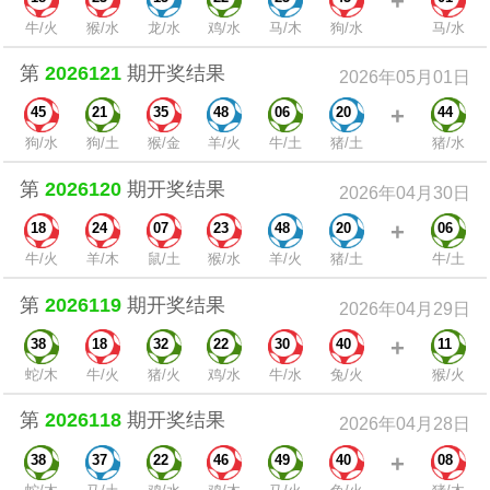
+
牛/火
猴/水
龙/水
鸡/水
马/木
狗/水
马/水
第
2026121
期开奖结果
2026年05月01日
+
45
21
35
48
06
20
44
狗/水
狗/土
猴/金
羊/火
牛/土
猪/土
猪/水
第
2026120
期开奖结果
2026年04月30日
+
18
24
07
23
48
20
06
牛/火
羊/木
鼠/土
猴/水
羊/火
猪/土
牛/土
第
2026119
期开奖结果
2026年04月29日
+
38
18
32
22
30
40
11
蛇/木
牛/火
猪/火
鸡/水
牛/水
兔/火
猴/火
第
2026118
期开奖结果
2026年04月28日
+
38
37
22
46
49
40
08