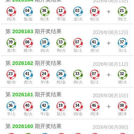
2026年06月13日
+
46
04
38
12
03
02
21
鸡/木
兔/金
蛇/木
羊/金
龙/火
蛇/火
狗/土
第
2026163
期开奖结果
2026年06月12日
+
39
08
10
33
07
41
37
龙/木
猪/木
鸡/火
狗/火
鼠/土
虎/火
马/土
第
2026162
期开奖结果
2026年06月11日
+
23
41
24
26
33
07
32
猴/水
虎/火
羊/木
蛇/金
狗/火
鼠/土
猪/火
第
2026161
期开奖结果
2026年06月10日
+
36
40
42
19
34
46
08
羊/土
兔/火
牛/金
鼠/火
鸡/金
鸡/木
猪/木
第
2026160
期开奖结果
2026年06月09日