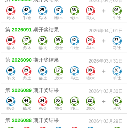
2026年04月02日
+
46
42
25
47
38
19
06
鸡/木
牛/金
马/木
猴/木
蛇/木
鼠/火
牛/土
第
2026091
期开奖结果
2026年04月01日
+
08
17
32
05
42
24
37
猪/木
虎/木
猪/火
虎/金
牛/金
羊/木
马/土
第
2026090
期开奖结果
2026年03月31日
+
48
29
20
17
37
08
36
羊/火
虎/土
猪/土
虎/木
马/土
猪/木
羊/土
第
2026089
期开奖结果
2026年03月30日
+
26
44
34
05
21
22
49
蛇/金
猪/水
鸡/金
虎/金
狗/土
鸡/水
马/火
第
2026088
期开奖结果
2026年03月29日