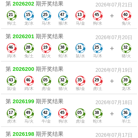
第
2026202
期开奖结果
2026年07月21日
+
21
15
25
47
13
45
40
狗/土
龙/水
马/木
猴/木
马/金
狗/水
兔/火
第
2026201
期开奖结果
2026年07月20日
+
46
28
19
38
31
25
32
鸡/木
兔/土
鼠/火
蛇/木
鼠/水
马/木
猪/火
第
2026200
期开奖结果
2026年07月19日
+
43
46
05
32
35
29
39
鼠/金
鸡/木
虎/金
猪/火
猴/金
虎/土
龙/木
第
2026199
期开奖结果
2026年07月18日
+
17
49
42
45
05
38
36
虎/木
马/火
牛/金
狗/水
虎/金
蛇/木
羊/土
第
2026198
期开奖结果
2026年07月17日