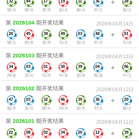
+
32
44
17
19
11
36
28
猪/火
猪/水
虎/木
鼠/火
猴/火
羊/土
兔/土
第
2026104
期开奖结果
2026年04月14日
+
20
45
39
49
03
48
01
猪/土
狗/水
龙/木
马/火
龙/火
羊/火
马/水
第
2026103
期开奖结果
2026年04月13日
+
34
03
01
30
39
04
06
鸡/金
龙/火
马/水
牛/水
龙/木
兔/金
牛/土
第
2026102
期开奖结果
2026年04月12日
+
47
03
32
46
39
36
20
猴/木
龙/火
猪/火
鸡/木
龙/木
羊/土
猪/土
第
2026101
期开奖结果
2026年04月11日
+
22
08
02
34
20
12
39